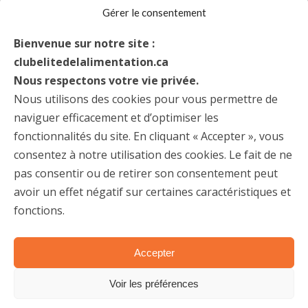
Gérer le consentement
Bienvenue sur notre site :
DEVENEZ MEMBRE
clubelitedelalimentation.ca
Nous respectons votre vie privée.
Le Club Élite est un groupe actif permettant à ses membres de
Nous utilisons des cookies pour vous permettre de
fraterniser et de conserver un lien avec le milieu de l’alimentation.
naviguer efficacement et d’optimiser les
fonctionnalités du site. En cliquant « Accepter », vous
Joignez-vous à nous!
consentez à notre utilisation des cookies. Le fait de ne
pas consentir ou de retirer son consentement peut
Devenir membre
avoir un effet négatif sur certaines caractéristiques et
fonctions.
Accepter
Voir les préférences
© 2025 Club Élite – Tous droits réservés