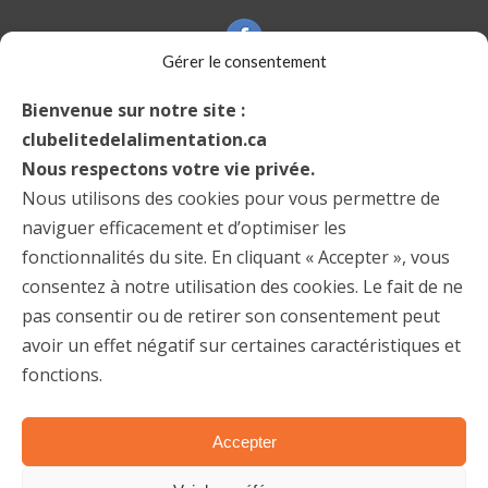
Gérer le consentement
Bienvenue sur notre site :
DEVENEZ MEMBRE
clubelitedelalimentation.ca
Nous respectons votre vie privée.
Le Club Élite est un groupe actif permettant à ses membres de
Nous utilisons des cookies pour vous permettre de
fraterniser et de conserver un lien avec le milieu de l’alimentation.
naviguer efficacement et d’optimiser les
fonctionnalités du site. En cliquant « Accepter », vous
Joignez-vous à nous!
consentez à notre utilisation des cookies. Le fait de ne
pas consentir ou de retirer son consentement peut
Devenir membre
avoir un effet négatif sur certaines caractéristiques et
fonctions.
Accepter